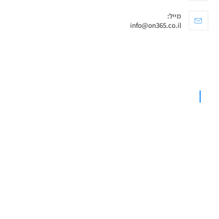
מייל:
info@on365.co.il
קצת על ON365