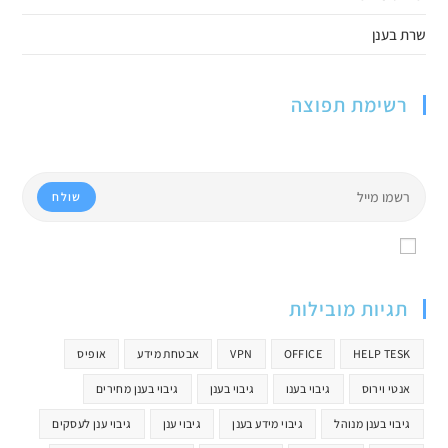
שרת בענן
רשימת תפוצה
רוצים להיות מעודכים בשינויים במייל?
שולח
Accept GDPR Terms
תגיות מובילות
HELP TESK
OFFICE
VPN
אבטחת מידע
אופיס
אנטי וירוס
גיבוי בענו
גיבוי בענן
גיבוי בענן מחירים
גיבוי בענן מנוהל
גיבוי מידע בענן
גיבוי ענן
גיבוי ענן לעסקים