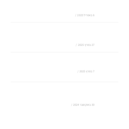
שילוב בינה מלאכותית (AI) בפתרונות ענן: העתיד
של הגיבוי בענן
6 באפריל 2025
/
0 COMMENTS
אחסון נתונים בענן – הדרך הבטוחה לניהול מידע
עסקי
27 במרץ 2025
/
0 COMMENTS
גיבוי מחשב בענן – מדוע זה הכרחי לכל עסק?
7 במרץ 2025
/
0 COMMENTS
צריכים ייעוץ לשירותי ענן? הנה כל מה שאתם
צריכים לדעת
30 באוקטובר 2024
/
0 COMMENTS
מרכזיה בענן לחברות כבר לא רשות אלא חובה!