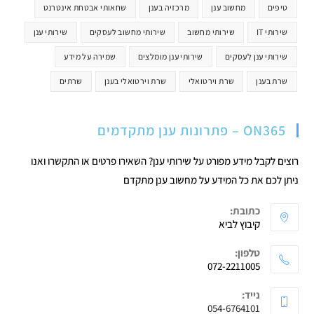
טיפים
מחשוב ענן
מרכזיה בענן
שחאותי אבטחת אינטרנט
שירותי IT
שירותי מחשוב
שירותי מחשוב לעסקים
שירותי ענן
שירותי ענן לעסקים
שירותי ענן מומלצים
שמירה על מידע
שרת בענן
שרת וירטואלי
שרת וירטואלי בענן
שרתים
ON365 – פתרונות ענן מתקדמים
רוצים לקבל מידע מפורט על שירותי ענן? השאירו פרטים או התקשרו ואנו
ניתן לכם את כל המידע על מחשוב ענן מתקדם
כתובת:
קיבוץ לביא
טלפון:
072-2211005
נייד:
054-6764101