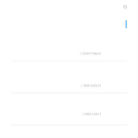
מה זה שרת מרוחק
מאמרים
שילוב בינה מלאכותית (AI) בפתרונות ענן: העתיד
של הגיבוי בענן
6 באפריל 2025
/
0 COMMENTS
אחסון נתונים בענן – הדרך הבטוחה לניהול מידע
עסקי
27 במרץ 2025
/
0 COMMENTS
גיבוי מחשב בענן – מדוע זה הכרחי לכל עסק?
7 במרץ 2025
/
0 COMMENTS
צריכים ייעוץ לשירותי ענן? הנה כל מה שאתם