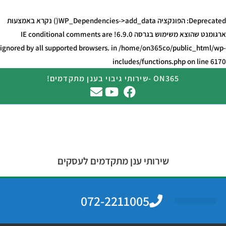
Deprecated
: הפונקציה WP_Dependencies->add_data() נקרא באמצעות
ארגומנט ש
הוצא משימוש
בגרסה 6.9.0! IE conditional comments are
ignored by all supported browsers. in
/home/on365co/public_html/wp-
includes/functions.php
on line
6170
ON365 -שירותי גיבוי בענן מתקדמים!
שירותי ענן מתקדמים לעסקים
072-2211005
מחשוב ענן
גיבוי בענן
צרו קשר
שירותי מחשוב לעסקים