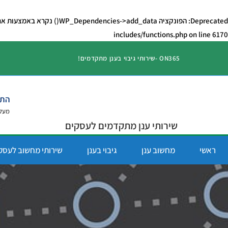
Deprecated
: הפונקציה WP_Dependencies->add_data() נקרא באמצעות ארגומנט ש
includes/functions.php
on line
6170
ON365 -שירותי גיבוי בענן מתקדמים!
התמ
מעל 10 שנות ניס
שירותי ענן מתקדמים לעסקים
ראשי
מחשוב ענן
גיבוי בענן
שירותי מחשוב לעסק