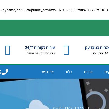
הוצא משימוש
בגרסה 6.9.0! IE conditional comments are ignored by all supported browsers. in
/home/on365co/public_html/wp-
חות בגיבוי ענן
שירות לקוחות 24/7
יון
צוות טכני זמין לכן שאלה
5
ים
אודות
בלוג
צרו קשר
מבית - SYSPRO ISRAEL