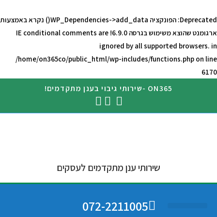
Deprecated
: הפונקציה WP_Dependencies->add_data() נקרא באמצעות
ארגומנט ש
הוצא משימוש
בגרסה 6.9.0! IE conditional comments are
ignored by all supported browsers. in
/home/on365co/public_html/wp-includes/functions.php
on line
6170
ON365 -שירותי גיבוי בענן מתקדמים!
שירותי ענן מתקדמים לעסקים
072-2211005
מחשוב ענן
גיבוי בענן
צרו קשר
שירותי מחשוב לעסקים