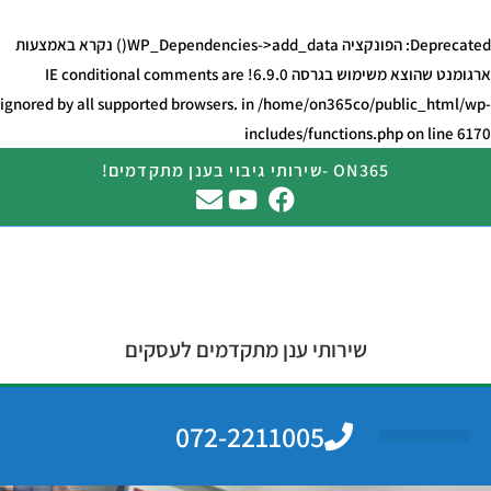
Deprecated
: הפונקציה WP_Dependencies->add_data() נקרא באמצעות
ארגומנט ש
הוצא משימוש
בגרסה 6.9.0! IE conditional comments are
ignored by all supported browsers. in
/home/on365co/public_html/wp-
includes/functions.php
on line
6170
ON365 -שירותי גיבוי בענן מתקדמים!
שירותי ענן מתקדמים לעסקים
072-2211005
מחשוב ענן
גיבוי בענן
צרו קשר
שירותי מחשוב לעסקים