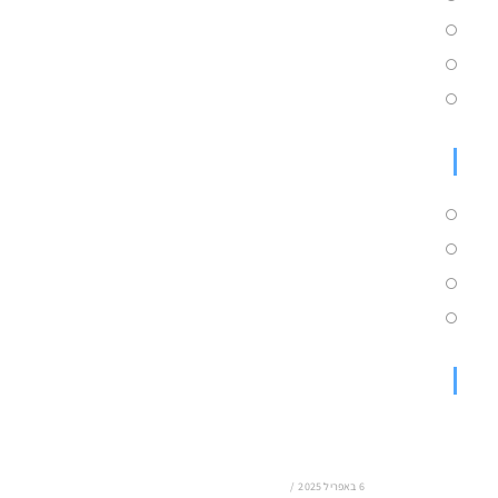
שירותי מחשוב לעסקים
תמכה טכנית
מעבדת מחשוב מקצועית
מידע מקצועי
גיבוי בענן מחירים
גיבוי בענן מושגים
גיבוי בענן לעסקים קטנים
מה זה שרת מרוחק
מאמרים
שילוב בינה מלאכותית (AI) בפתרונות ענן: העתיד
של הגיבוי בענן
6 באפריל 2025
/
0 COMMENTS