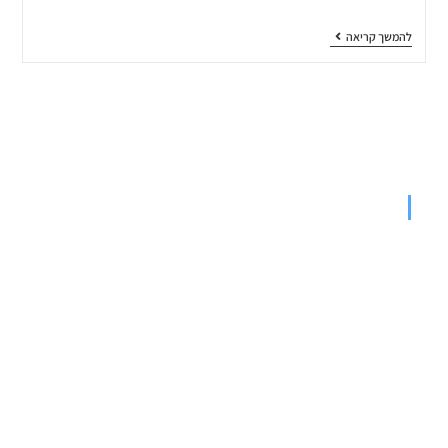
להמשך קריאה
קצת על ON365