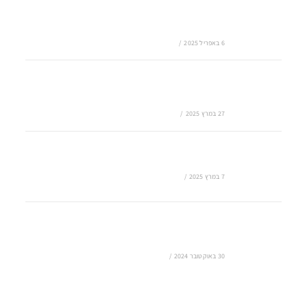
שילוב בינה מלאכותית (AI) בפתרונות ענן: העתיד
של הגיבוי בענן
6 באפריל 2025
/
0 COMMENTS
אחסון נתונים בענן – הדרך הבטוחה לניהול מידע
עסקי
27 במרץ 2025
/
0 COMMENTS
גיבוי מחשב בענן – מדוע זה הכרחי לכל עסק?
7 במרץ 2025
/
0 COMMENTS
צריכים ייעוץ לשירותי ענן? הנה כל מה שאתם
צריכים לדעת
30 באוקטובר 2024
/
0 COMMENTS
מרכזיה בענן לחברות כבר לא רשות אלא חובה!