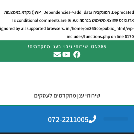
Deprecated
: הפונקציה WP_Dependencies->add_data() נקרא באמצעות
ארגומנט ש
הוצא משימוש
בגרסה 6.9.0! IE conditional comments are
ignored by all supported browsers. in
/home/on365co/public_html/wp-
includes/functions.php
on line
6170
ON365 -שירותי גיבוי בענן מתקדמים!
שירותי ענן מתקדמים לעסקים
072-2211005
מחשוב ענן
גיבוי בענן
צרו קשר
שירותי מחשוב לעסקים